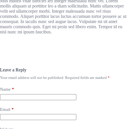
Mus mauris vitae ultricies leo integer malesuada nunc vel. Lorem
mollis aliquam ut porttitor leo a diam sollicitudin. Mattis ullamcorper
velit sed ullamcorper morbi. Integer malesuada nunc vel risus
commodo. Aliquet porttitor lacus luctus accumsan tortor posuere ac ut
consequat. In iaculis nunc sed augue lacus. Vulputate mi sit amet
mauris commodo quis. Eget mi proin sed libero enim. Tempor id eu
nisl nunc mi ipsum faucibus.
Leave a Reply
Your email address will not be published.
Required fields are marked
*
Name
*
Email
*