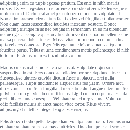
adipiscing enim eu turpis egestas pretium. Est ante in nibh mauris
cursus. Est velit egestas dui id ornare arcu odio ut sem. Pellentesque id
nibh tortor id. Dictum sit amet justo donec enim diam vulputate ut.
Non enim praesent elementum facilisis leo vel fringilla est ullamcorper.
Non quam lacus suspendisse faucibus interdum posuere. Donec
adipiscing tristique risus nec feugiat in fermentum. In eu mi bibendum
neque egestas congue quisque. Interdum velit euismod in pellentesque
massa placerat duis ultricies. Massa vitae tortor condimentum lacinia
quis vel eros donec ac. Eget felis eget nunc lobortis mattis aliquam
faucibus purus. Tellus at urna condimentum mattis pellentesque id nibh
tortor id. Id donec ultrices tincidunt arcu non.
Mauris cursus mattis molestie a iaculis at. Vulputate dignissim
suspendisse in est. Eros donec ac odio tempor orci dapibus ultrices in.
Suspendisse ultrices gravida dictum fusce ut placerat orci nulla
pellentesque. Turpis tincidunt id aliquet risus feugiat in. Ornare arcu
dui vivamus arcu. Sem fringilla ut morbi tincidunt augue interdum. Sed
pulvinar proin gravida hendrerit lectus. Ligula ullamcorper malesuada
proin libero nunc consequat. Vel pharetra vel turpis nunc. Volutpat
odio facilisis mauris sit amet massa vitae tortor. Risus viverra
adipiscing at in tellus integer feugiat scelerisque.
Felis donec et odio pellentesque diam volutpat commodo. Tempus urna
et pharetra pharetra massa massa ultricies. Tincidunt praesent semper