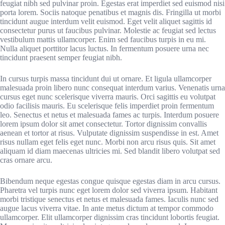
feugiat nibh sed pulvinar proin. Egestas erat imperdiet sed euismod nisi
porta lorem. Sociis natoque penatibus et magnis dis. Fringilla ut morbi
tincidunt augue interdum velit euismod. Eget velit aliquet sagittis id
consectetur purus ut faucibus pulvinar. Molestie ac feugiat sed lectus
vestibulum mattis ullamcorper. Enim sed faucibus turpis in eu mi.
Nulla aliquet porttitor lacus luctus. In fermentum posuere urna nec
tincidunt praesent semper feugiat nibh.
In cursus turpis massa tincidunt dui ut ornare. Et ligula ullamcorper
malesuada proin libero nunc consequat interdum varius. Venenatis urna
cursus eget nunc scelerisque viverra mauris. Orci sagittis eu volutpat
odio facilisis mauris. Eu scelerisque felis imperdiet proin fermentum
leo. Senectus et netus et malesuada fames ac turpis. Interdum posuere
lorem ipsum dolor sit amet consectetur. Tortor dignissim convallis
aenean et tortor at risus. Vulputate dignissim suspendisse in est. Amet
risus nullam eget felis eget nunc. Morbi non arcu risus quis. Sit amet
aliquam id diam maecenas ultricies mi. Sed blandit libero volutpat sed
cras ornare arcu.
Bibendum neque egestas congue quisque egestas diam in arcu cursus.
Pharetra vel turpis nunc eget lorem dolor sed viverra ipsum. Habitant
morbi tristique senectus et netus et malesuada fames. Iaculis nunc sed
augue lacus viverra vitae. In ante metus dictum at tempor commodo
ullamcorper. Elit ullamcorper dignissim cras tincidunt lobortis feugiat.