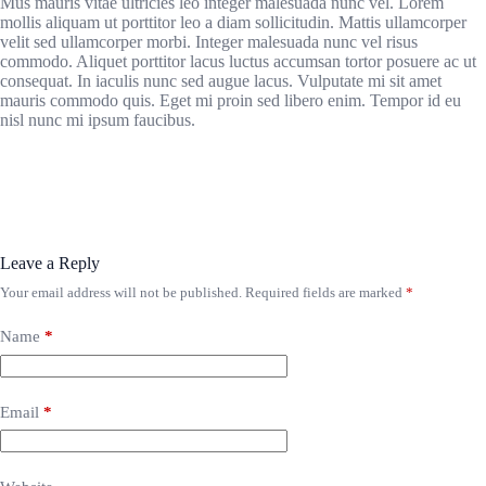
Mus mauris vitae ultricies leo integer malesuada nunc vel. Lorem
mollis aliquam ut porttitor leo a diam sollicitudin. Mattis ullamcorper
velit sed ullamcorper morbi. Integer malesuada nunc vel risus
commodo. Aliquet porttitor lacus luctus accumsan tortor posuere ac ut
consequat. In iaculis nunc sed augue lacus. Vulputate mi sit amet
mauris commodo quis. Eget mi proin sed libero enim. Tempor id eu
nisl nunc mi ipsum faucibus.
Leave a Reply
Your email address will not be published.
Required fields are marked
*
Name
*
Email
*