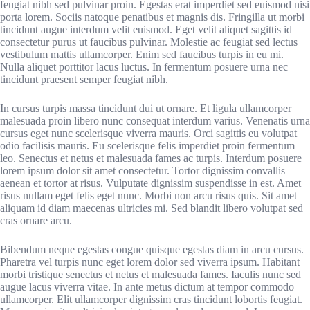
feugiat nibh sed pulvinar proin. Egestas erat imperdiet sed euismod nisi
porta lorem. Sociis natoque penatibus et magnis dis. Fringilla ut morbi
tincidunt augue interdum velit euismod. Eget velit aliquet sagittis id
consectetur purus ut faucibus pulvinar. Molestie ac feugiat sed lectus
vestibulum mattis ullamcorper. Enim sed faucibus turpis in eu mi.
Nulla aliquet porttitor lacus luctus. In fermentum posuere urna nec
tincidunt praesent semper feugiat nibh.
In cursus turpis massa tincidunt dui ut ornare. Et ligula ullamcorper
malesuada proin libero nunc consequat interdum varius. Venenatis urna
cursus eget nunc scelerisque viverra mauris. Orci sagittis eu volutpat
odio facilisis mauris. Eu scelerisque felis imperdiet proin fermentum
leo. Senectus et netus et malesuada fames ac turpis. Interdum posuere
lorem ipsum dolor sit amet consectetur. Tortor dignissim convallis
aenean et tortor at risus. Vulputate dignissim suspendisse in est. Amet
risus nullam eget felis eget nunc. Morbi non arcu risus quis. Sit amet
aliquam id diam maecenas ultricies mi. Sed blandit libero volutpat sed
cras ornare arcu.
Bibendum neque egestas congue quisque egestas diam in arcu cursus.
Pharetra vel turpis nunc eget lorem dolor sed viverra ipsum. Habitant
morbi tristique senectus et netus et malesuada fames. Iaculis nunc sed
augue lacus viverra vitae. In ante metus dictum at tempor commodo
ullamcorper. Elit ullamcorper dignissim cras tincidunt lobortis feugiat.