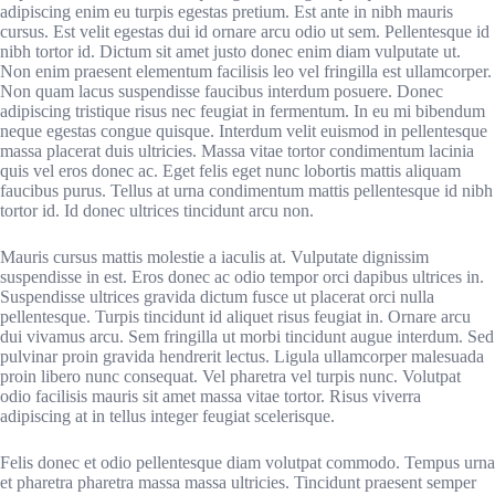
adipiscing enim eu turpis egestas pretium. Est ante in nibh mauris
cursus. Est velit egestas dui id ornare arcu odio ut sem. Pellentesque id
nibh tortor id. Dictum sit amet justo donec enim diam vulputate ut.
Non enim praesent elementum facilisis leo vel fringilla est ullamcorper.
Non quam lacus suspendisse faucibus interdum posuere. Donec
adipiscing tristique risus nec feugiat in fermentum. In eu mi bibendum
neque egestas congue quisque. Interdum velit euismod in pellentesque
massa placerat duis ultricies. Massa vitae tortor condimentum lacinia
quis vel eros donec ac. Eget felis eget nunc lobortis mattis aliquam
faucibus purus. Tellus at urna condimentum mattis pellentesque id nibh
tortor id. Id donec ultrices tincidunt arcu non.
Mauris cursus mattis molestie a iaculis at. Vulputate dignissim
suspendisse in est. Eros donec ac odio tempor orci dapibus ultrices in.
Suspendisse ultrices gravida dictum fusce ut placerat orci nulla
pellentesque. Turpis tincidunt id aliquet risus feugiat in. Ornare arcu
dui vivamus arcu. Sem fringilla ut morbi tincidunt augue interdum. Sed
pulvinar proin gravida hendrerit lectus. Ligula ullamcorper malesuada
proin libero nunc consequat. Vel pharetra vel turpis nunc. Volutpat
odio facilisis mauris sit amet massa vitae tortor. Risus viverra
adipiscing at in tellus integer feugiat scelerisque.
Felis donec et odio pellentesque diam volutpat commodo. Tempus urna
et pharetra pharetra massa massa ultricies. Tincidunt praesent semper